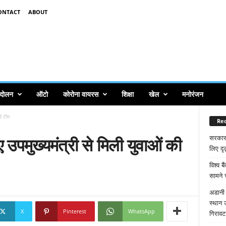
ONTACT
ABOUT
ंदोलन
ऑटो
कोरोना वायरस
शिक्षा
खेल
मनोरंजन
की टीम
Rec
ए उपमुख्यमंत्री से मिली युवाओं की
सरकार
लिए दृढ
विश्व ब
सामने 
अडानी 
स्थान 
X
Pinterest
WhatsApp
गिरावट