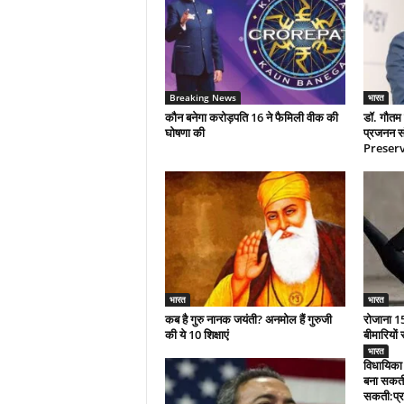
Breaking News
भारत
कौन बनेगा करोड़पति 16 ने फैमिली वीक की
डॉ. गौतम 
घोषणा की
प्रजनन सं
Preserva
भारत
भारत
कब है गुरु नानक जयंती? अनमोल हैं गुरुजी
रोजाना 15
की ये 10 शिक्षाएं
बीमारियों 
भारत
विधायिका 
बना सकती
सकती:प्र