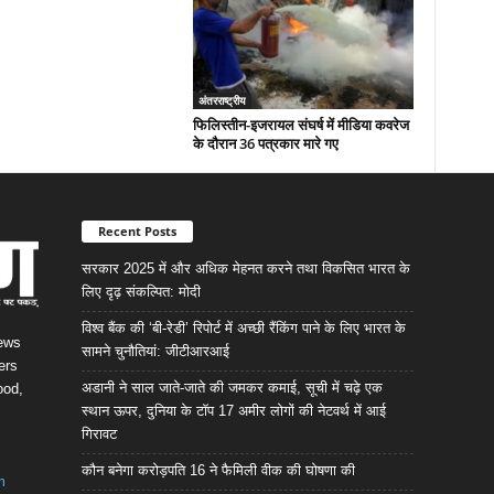
अंतरराष्ट्रीय
फिलिस्तीन-इजरायल संघर्ष में मीडिया कवरेज
के दौरान 36 पत्रकार मारे गए
Recent Posts
सरकार 2025 में और अधिक मेहनत करने तथा विकसित भारत के
लिए दृढ़ संकल्पित: माेदी
विश्व बैंक की ‘बी-रेडी’ रिपोर्ट में अच्छी रैंकिंग पाने के लिए भारत के
News
सामने चुनौतियां: जीटीआरआई
ers
अडानी ने साल जाते-जाते की जमकर कमाई, सूची में चढ़े एक
ood,
स्थान ऊपर, दुनिया के टॉप 17 अमीर लोगों की नेटवर्थ में आई
गिरावट
कौन बनेगा करोड़पति 16 ने फैमिली वीक की घोषणा की
m