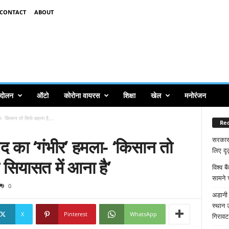
CONTACT
ABOUT
ंदोलन
ऑटो
कोरोना वायरस
शिक्षा
खेल
मनोरंजन
 ‘किसान तो सिर्फ बहाना है,...
Rec
 का ‘गंभीर’ हमला- ‘किसान तो
सरकार
लिए दृढ
ी सियासत में आना है’
विश्व ब
सामने 
0
अडानी 
स्थान 
X
Pinterest
WhatsApp
गिरावट