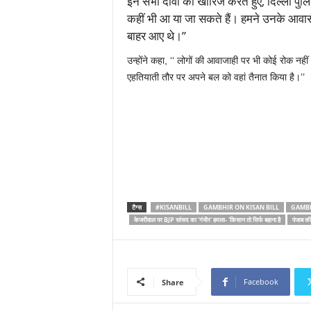
इन सभी दावों को खारिज करते हुए, दिल्ली पुलि
कहीं भी आ या जा सकते हैं। हमने उनके आवास क
बाहर आए थे।’’
उन्होंने कहा, ‘‘ लोगों की आवाजाही पर भी कोई रोक नही
एहतियाती तौर पर अपने बल को वहां तैनात किया है।’’
टैग्स
#KISANBILL
GAMBHIR ON KISAN BILL
GAMBH
केजरीवाल पर BJP सांसद का 'गंभीर' हमला- 'किसान तो सिर्फ बहाना है
पंजाब की
Facebook
Share