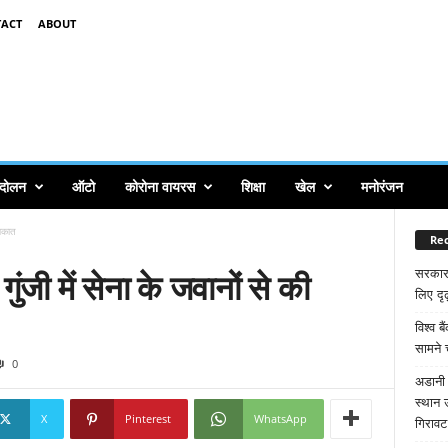
ACT
ABOUT
ंदोलन
ऑटो
कोरोना वायरस
शिक्षा
खेल
मनोरंजन
लाकात
Rec
गुंजी में सेना के जवानों से की
सरकार
लिए दृढ
विश्व ब
सामने 
0
अडानी 
स्थान 
X
Pinterest
WhatsApp
गिरावट