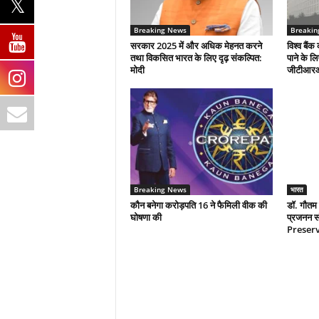
Breaking News
Breakin
सरकार 2025 में और अधिक मेहनत करने
विश्व बैंक 
तथा विकसित भारत के लिए दृढ़ संकल्पित:
पाने के ल
माेदी
जीटीआर
Breaking News
भारत
कौन बनेगा करोड़पति 16 ने फैमिली वीक की
डॉ. गौतम 
घोषणा की
प्रजनन सं
Preserva