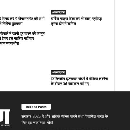
अंतरराष्ट्रीय
 मिनट करें ये योगासन पेट की सभी
हार्दिक पांड्या विश्व कप से बाहर, प्रसिद्ध
से मिलेगा छुटकारा
कृष्णा टीम में शामिल
फैसले में खामी दूर करने को कानून
 है पर इसे खारिज नहीं कर
धान न्यायाधीश
अंतरराष्ट्रीय
फिलिस्तीन-इजरायल संघर्ष में मीडिया कवरेज
के दौरान 36 पत्रकार मारे गए
Recent Posts
सरकार 2025 में और अधिक मेहनत करने तथा विकसित भारत के
लिए दृढ़ संकल्पित: माेदी