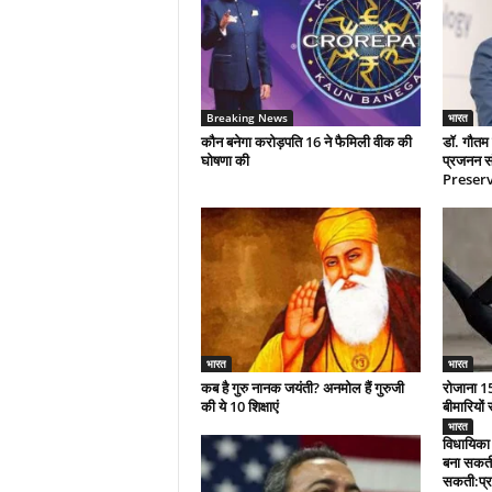
Breaking News
भारत
कौन बनेगा करोड़पति 16 ने फैमिली वीक की
डॉ. गौतम 
घोषणा की
प्रजनन सं
Preserva
भारत
भारत
कब है गुरु नानक जयंती? अनमोल हैं गुरुजी
रोजाना 15
की ये 10 शिक्षाएं
बीमारियों 
भारत
विधायिका 
बना सकती
सकती:प्र