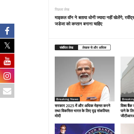
पिछला लेख
माइकल वॉन ने बताया धोनी ज्‍यादा नहीं खेलेंगे, रवींद्
जडेजा को कप्तान बनाना चाहिए
संबंधित लेख
लेखक से और अधिक
Breaking News
Breakin
सरकार 2025 में और अधिक मेहनत करने
विश्व बैंक 
तथा विकसित भारत के लिए दृढ़ संकल्पित:
पाने के ल
माेदी
जीटीआर