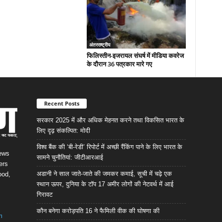
अंतरराष्ट्रीय
फिलिस्तीन-इजरायल संघर्ष में मीडिया कवरेज
के दौरान 36 पत्रकार मारे गए
Recent Posts
सरकार 2025 में और अधिक मेहनत करने तथा विकसित भारत के
लिए दृढ़ संकल्पित: माेदी
विश्व बैंक की ‘बी-रेडी’ रिपोर्ट में अच्छी रैंकिंग पाने के लिए भारत के
News
सामने चुनौतियां: जीटीआरआई
ers
अडानी ने साल जाते-जाते की जमकर कमाई, सूची में चढ़े एक
ood,
स्थान ऊपर, दुनिया के टॉप 17 अमीर लोगों की नेटवर्थ में आई
गिरावट
कौन बनेगा करोड़पति 16 ने फैमिली वीक की घोषणा की
m