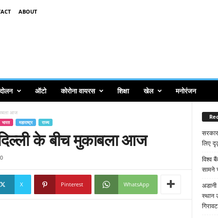
ACT
ABOUT
ंदोलन
ऑटो
कोरोना वायरस
शिक्षा
खेल
मनोरंजन
ुकाबला आज
Rec
भारत
महाराष्ट्र
राज्य
दिल्ली के बीच मुकाबला आज
सरकार
लिए दृढ
0
विश्व ब
सामने 
X
Pinterest
WhatsApp
अडानी 
स्थान 
गिरावट