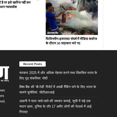
 है पर इसे खारिज नहीं कर
धान न्यायाधीश
अंतरराष्ट्रीय
फिलिस्तीन-इजरायल संघर्ष में मीडिया कवरेज
के दौरान 36 पत्रकार मारे गए
Recent Posts
सरकार 2025 में और अधिक मेहनत करने तथा विकसित भारत के
लिए दृढ़ संकल्पित: माेदी
विश्व बैंक की ‘बी-रेडी’ रिपोर्ट में अच्छी रैंकिंग पाने के लिए भारत के
News
सामने चुनौतियां: जीटीआरआई
ers
अडानी ने साल जाते-जाते की जमकर कमाई, सूची में चढ़े एक
ood,
स्थान ऊपर, दुनिया के टॉप 17 अमीर लोगों की नेटवर्थ में आई
गिरावट