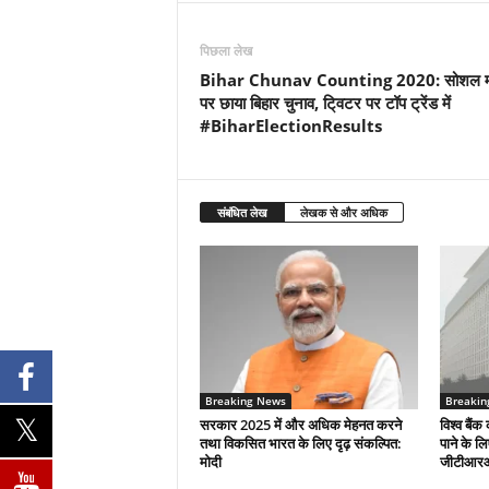
पिछला लेख
Bihar Chunav Counting 2020: सोशल मी
पर छाया बिहार चुनाव, टि्वटर पर टॉप ट्रेंड में
#BiharElectionResults
संबंधित लेख
लेखक से और अधिक
Breaking News
Breakin
सरकार 2025 में और अधिक मेहनत करने
विश्व बैंक 
तथा विकसित भारत के लिए दृढ़ संकल्पित:
पाने के ल
माेदी
जीटीआर