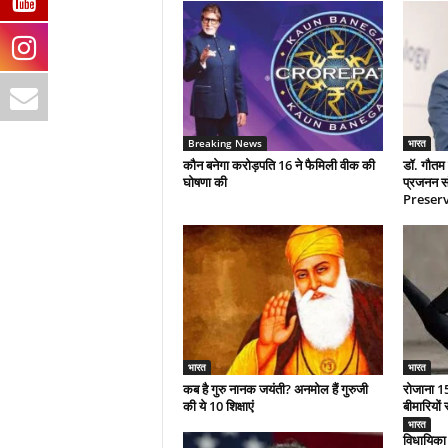
Breaking News
भारत
कौन बनेगा करोड़पति 16 ने फैमिली वीक की
डॉ. गौतम 
घोषणा की
प्रजनन सं
Preserva
भारत
भारत
कब है गुरु नानक जयंती? अनमोल हैं गुरुजी
रोजाना 15
की ये 10 शिक्षाएं
बीमारियों 
भारत
विधायिका 