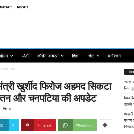
ONTACT
ABOUT
ंदोलन
ऑटो
कोरोना वायरस
शिक्षा
खेल
मनोरंजन
े पीछे, जानें-...
Rec
मंत्री खुर्शीद फिरोज अहमद सिकटा
सरकार
लिए दृढ
ा, नौतन और चनपटिया की अपडेट
विश्व ब
सामने 
0
अडानी 
स्थान 
X
Pinterest
WhatsApp
गिरावट