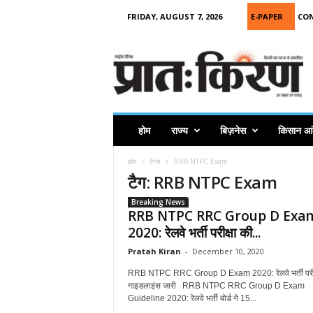
FRIDAY, AUGUST 7, 2026
E-PAPER
CO
P
r
a
t
a
h
K
होम
राज्य
बिज़नेस
किसान आ
i
r
होम
टैग्स
RRB NTPC Exam
a
टैग: RRB NTPC Exam
n
Breaking News
RRB NTPC RRC Group D Exa
2020: रेलवे भर्ती परीक्षा की...
Pratah Kiran
-
December 10, 2020
RRB NTPC RRC Group D Exam 2020: रेलवे भर्ती परीक
गाइडलाइंस जारी RRB NTPC RRC Group D Exam
Guideline 2020: रेलवे भर्ती बोर्ड ने 15...