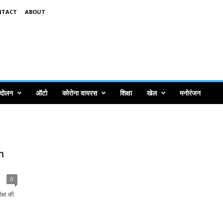
NTACT
ABOUT
ंदोलन
ऑटो
कोरोना वायरस
शिक्षा
खेल
मनोरंजन
m
0
्षा की