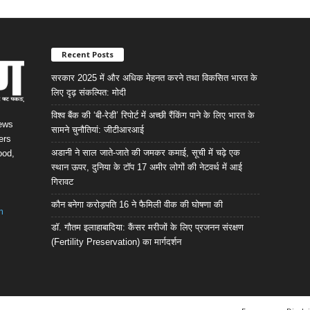
Recent Posts
सरकार 2025 में और अधिक मेहनत करने तथा विकसित भारत के
लिए दृढ़ संकल्पित: माेदी
विश्व बैंक की ‘बी-रेडी’ रिपोर्ट में अच्छी रैंकिंग पाने के लिए भारत के
News
सामने चुनौतियां: जीटीआरआई
ers
अडानी ने साल जाते-जाते की जमकर कमाई, सूची में चढ़े एक
ood,
स्थान ऊपर, दुनिया के टॉप 17 अमीर लोगों की नेटवर्थ में आई
गिरावट
कौन बनेगा करोड़पति 16 ने फैमिली वीक की घोषणा की
m
डॉ. गौतम इलाहाबादिया: कैंसर मरीजों के लिए प्रजनन संरक्षण
(Fertility Preservation) का मार्गदर्शन