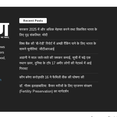
Recent Posts
सरकार 2025 में और अधिक मेहनत करने तथा विकसित भारत के
लिए दृढ़ संकल्पित: माेदी
विश्व बैंक की ‘बी-रेडी’ रिपोर्ट में अच्छी रैंकिंग पाने के लिए भारत के
News
सामने चुनौतियां: जीटीआरआई
ers
अडानी ने साल जाते-जाते की जमकर कमाई, सूची में चढ़े एक
ood,
स्थान ऊपर, दुनिया के टॉप 17 अमीर लोगों की नेटवर्थ में आई
गिरावट
कौन बनेगा करोड़पति 16 ने फैमिली वीक की घोषणा की
m
डॉ. गौतम इलाहाबादिया: कैंसर मरीजों के लिए प्रजनन संरक्षण
(Fertility Preservation) का मार्गदर्शन