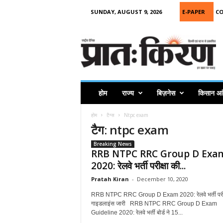
SUNDAY, AUGUST 9, 2026
E-PAPER
C
P
r
a
t
a
h
K
होम
राज्य
बिज़नेस
किसान आ
i
r
होम
टैग्स
Ntpc exam
a
टैग: ntpc exam
n
Breaking News
RRB NTPC RRC Group D Exa
2020: रेलवे भर्ती परीक्षा की...
Pratah Kiran
-
December 10, 2020
RRB NTPC RRC Group D Exam 2020: रेलवे भर्ती परीक
गाइडलाइंस जारी RRB NTPC RRC Group D Exam
Guideline 2020: रेलवे भर्ती बोर्ड ने 15...