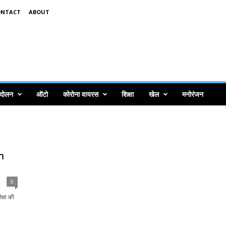
ONTACT
ABOUT
ंदोलन
ऑटो
कोरोना वायरस
शिक्षा
खेल
मनोरंजन
m
0
्षा की