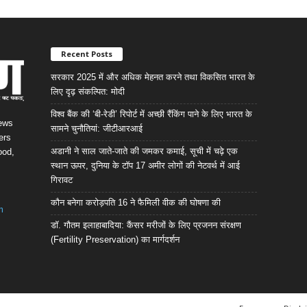
Recent Posts
सरकार 2025 में और अधिक मेहनत करने तथा विकसित भारत के
लिए दृढ़ संकल्पित: माेदी
विश्व बैंक की ‘बी-रेडी’ रिपोर्ट में अच्छी रैंकिंग पाने के लिए भारत के
News
सामने चुनौतियां: जीटीआरआई
ers
अडानी ने साल जाते-जाते की जमकर कमाई, सूची में चढ़े एक
ood,
स्थान ऊपर, दुनिया के टॉप 17 अमीर लोगों की नेटवर्थ में आई
गिरावट
कौन बनेगा करोड़पति 16 ने फैमिली वीक की घोषणा की
m
डॉ. गौतम इलाहाबादिया: कैंसर मरीजों के लिए प्रजनन संरक्षण
(Fertility Preservation) का मार्गदर्शन