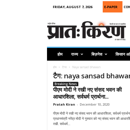
FRIDAY, AUGUST 7, 2026
E-PAPER
CO
P
r
a
t
a
h
K
होम
राज्य
बिज़नेस
किसान आ
i
r
होम
टैग्स
Naya sansad bhawan
a
टैग: naya sansad bhawa
n
Breaking News
पीएम मोदी ने रखी नए संसद भवन की
आधारशिला, सर्वधर्म प्रार्थना...
Pratah Kiran
-
December 10, 2020
पीएम मोदी ने रखी नए संसद भवन की आधारशिला, सर्वधर्म प्रार्थन
प्रधानमंत्री नरेंद्र मोदी ने गुरुवार को नए संसद भवन की आधार
रखी. सर्वधर्म...