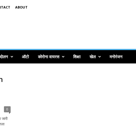
NTACT
ABOUT
ंदोलन
ऑटो
कोरोना वायरस
शिक्षा
खेल
मनोरंजन
n
0
ा जारी
शिला