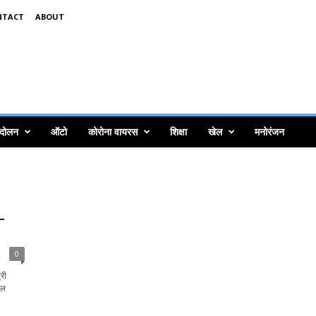
NTACT
ABOUT
ंदोलन
ऑटो
कोरोना वायरस
शिक्षा
खेल
मनोरंजन
–
0
री
ाल