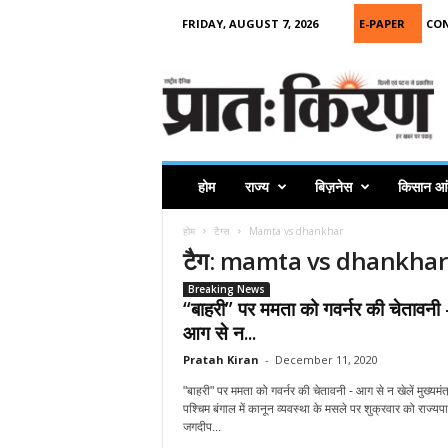
FRIDAY, AUGUST 7, 2026
E-PAPER
CO
P
r
a
t
a
h
K
होम
राज्य
बिज़नेस
किसान आ
i
r
होम
टैग्स
Mamta vs dhankhar
a
टैग: mamta vs dhankhar
n
Breaking News
“बाहरी” पर ममता को गवर्नर की चेतावनी 
आग से न...
Pratah Kiran
-
December 11, 2020
"बाहरी" पर ममता को गवर्नर की चेतावनी - आग से न खेलें मुख्यमंत्
पश्चिम बंगाल में कानून व्यवस्था के मसले पर शुक्रवार को राज्यप
जगदीप...