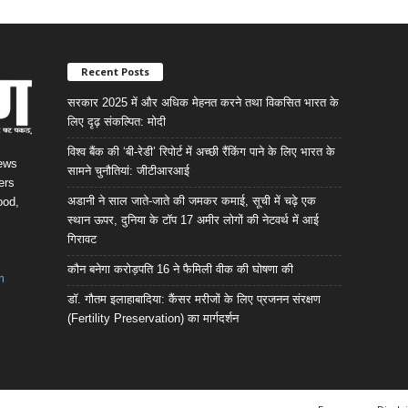
Recent Posts
सरकार 2025 में और अधिक मेहनत करने तथा विकसित भारत के
लिए दृढ़ संकल्पित: माेदी
विश्व बैंक की ‘बी-रेडी’ रिपोर्ट में अच्छी रैंकिंग पाने के लिए भारत के
News
सामने चुनौतियां: जीटीआरआई
ers
अडानी ने साल जाते-जाते की जमकर कमाई, सूची में चढ़े एक
ood,
स्थान ऊपर, दुनिया के टॉप 17 अमीर लोगों की नेटवर्थ में आई
गिरावट
कौन बनेगा करोड़पति 16 ने फैमिली वीक की घोषणा की
m
डॉ. गौतम इलाहाबादिया: कैंसर मरीजों के लिए प्रजनन संरक्षण
(Fertility Preservation) का मार्गदर्शन