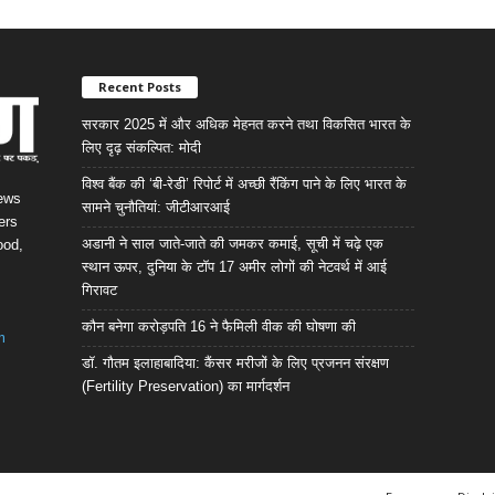
Recent Posts
सरकार 2025 में और अधिक मेहनत करने तथा विकसित भारत के
लिए दृढ़ संकल्पित: माेदी
विश्व बैंक की ‘बी-रेडी’ रिपोर्ट में अच्छी रैंकिंग पाने के लिए भारत के
News
सामने चुनौतियां: जीटीआरआई
ers
अडानी ने साल जाते-जाते की जमकर कमाई, सूची में चढ़े एक
ood,
स्थान ऊपर, दुनिया के टॉप 17 अमीर लोगों की नेटवर्थ में आई
गिरावट
कौन बनेगा करोड़पति 16 ने फैमिली वीक की घोषणा की
m
डॉ. गौतम इलाहाबादिया: कैंसर मरीजों के लिए प्रजनन संरक्षण
(Fertility Preservation) का मार्गदर्शन