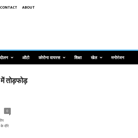
CONTACT
ABOUT
ंदोलन
ऑटो
कोरोना वायरस
शिक्षा
खेल
मनोरंजन
में तोड़फोड़
,
0
रोप
के दौरे