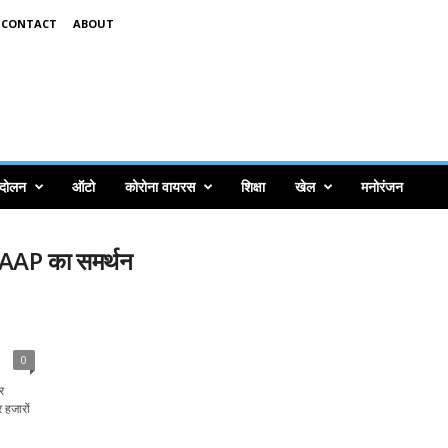
CONTACT
ABOUT
ंदोलन
ऑटो
कोरोना वायरस
शिक्षा
खेल
मनोरंजन
ो AAP का समर्थन
0
र
 हजारों