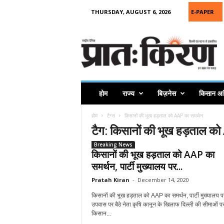
THURSDAY, AUGUST 6, 2026
E-PAPER
P
r
a
t
a
h
K
होम
राज्य
बिज़नेस
किसान आ
i
r
होम
टैग्स
किसानों की भूख हड़ताल को AAP का समर्थन
a
टैग: किसानों की भूख हड़ताल क
n
Breaking News
किसानों की भूख हड़ताल को AAP का
समर्थन, पार्टी मुख्यालय पर...
Pratah Kiran
-
December 14, 2020
किसानों की भूख हड़ताल को AAP का समर्थन, पार्टी मुख्यालय प
उपवास पर बैठे नेता कृषि कानून के खिलाफ दिल्ली की सीमाओं पर
किसान...