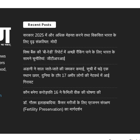
Recent Posts
सरकार 2025 में और अधिक मेहनत करने तथा विकसित भारत के
लिए दृढ़ संकल्पित: माेदी
विश्व बैंक की ‘बी-रेडी’ रिपोर्ट में अच्छी रैंकिंग पाने के लिए भारत के
News
सामने चुनौतियां: जीटीआरआई
ers
अडानी ने साल जाते-जाते की जमकर कमाई, सूची में चढ़े एक
ood,
स्थान ऊपर, दुनिया के टॉप 17 अमीर लोगों की नेटवर्थ में आई
गिरावट
कौन बनेगा करोड़पति 16 ने फैमिली वीक की घोषणा की
m
डॉ. गौतम इलाहाबादिया: कैंसर मरीजों के लिए प्रजनन संरक्षण
(Fertility Preservation) का मार्गदर्शन