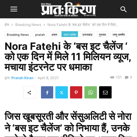
होम
Breaking News
Nora Fatehi के ‘बस इट चैलेंज ‘ को एक दिन में मिले...
Breaking News
pratah
असम
उत्तर प्रदेश
उत्तराखंड
गुजरात
जम्मू कश्मीर
Nora Fatehi के ‘बस इट चैलेंज ‘
दिल्ली
पंजाब
पश्चिम बंगाल
बिहार
भारत
मध्य प्रदेश
महाराष्ट्र
राजस्थान
राज्य
लाइफस्टाइल
हरियाणा
हिमाचल प्रदेश
को एक दिन में मिले 11 मिलियन व्यूज,
मचाया इंटरनेट पर धमाका
151
0
द्वारा
Pratah Kiran
-
April 8, 2021
जिस खूबसूरती और सेंसुअलिटी से नोरा
ने ‘बस इट चैलेंज’ को निभाया हैं, उनके