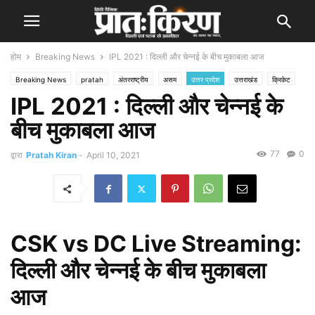
होम
Breaking News
IPL 2021 : दिल्ली और चेन्नई के बीच मुकाबला आज
Breaking News
pratah
अंतरराष्ट्रीय
असम
उत्तर प्रदेश
उत्तराखंड
क्रिकेट
IPL 2021 : दिल्ली और चेन्नई के
खेल
गुजरात
जम्मू कश्मीर
दिल्ली
पंजाब
पश्चिम बंगाल
बिहार
भारत
मध्य प्रदेश
महाराष्ट्र
राजस्थान
राज्य
हरियाणा
हिमाचल प्रदेश
बीच मुकाबला आज
77
0
द्वारा
Pratah Kiran
-
April 10, 2021
CSK vs DC Live Streaming:
दिल्ली और चेन्नई के बीच मुकाबला
आज