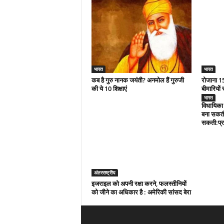
भारत
भारत
कब है गुरु नानक जयंती? अनमोल हैं गुरुजी
रोजाना 15
की ये 10 शिक्षाएं
बीमारियों 
भारत
विधायिका 
बना सकती
सकती:प्र
अंतरराष्ट्रीय
इजराइल को अपनी रक्षा करने, फलस्तीनियों
को जीने का अधिकार है : अमेरिकी सांसद बेरा