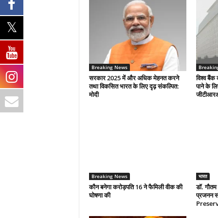
Breaking News
Breakin
सरकार 2025 में और अधिक मेहनत करने
विश्व बैंक 
तथा विकसित भारत के लिए दृढ़ संकल्पित:
पाने के ल
माेदी
जीटीआर
Breaking News
भारत
कौन बनेगा करोड़पति 16 ने फैमिली वीक की
डॉ. गौतम 
घोषणा की
प्रजनन सं
Preserva