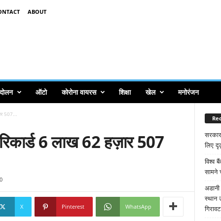
ONTACT
ABOUT
ंदोलन
ऑटो
कोरोना वायरस
शिक्षा
खेल
मनोरंजन
ज़ार 507...
Rec
ुआ रिकार्ड 6 लाख 62 हज़ार 507
सरकार
लिए दृढ
विश्व ब
सामने 
0
अडानी 
स्थान 
X
Pinterest
WhatsApp
गिरावट