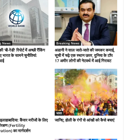
g News
Breaking News
की ‘बी-रेडी’ रिपोर्ट में अच्छी रैंकिंग
अडानी ने साल जाते-जाते की जमकर कमाई,
िए भारत के सामने चुनौतियां:
सूची में चढ़े एक स्थान ऊपर, दुनिया के टॉप
आई
17 अमीर लोगों की नेटवर्थ में आई गिरावट
भारत
इलाहाबादिया: कैंसर मरीजों के लिए
जानिए, होली के रंगों से आंखों को कैसे बचाएं
रक्षण (Fertility
tion) का मार्गदर्शन