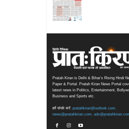
Pratah Kiran is Delhi & Bihar’s Rising Hindi 
Paper & Portal. Pratah Kiran News Portal cov
latest news in Politics, Entertainment, Bollyw
Business and Sports etc.
हमें संपर्क करें:
pratahkiran@outlook.com,
news@pratahkiran.com, adv@pratahkiran.co